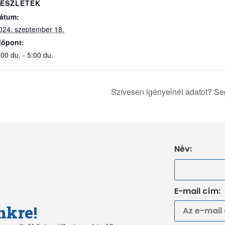
ÉSZLETEK
átum:
024. szeptember 18.
dőpont:
:00 du. - 5:00 du.
Szívesen igényelnél adatot? Se
Név:
E-mail cím:
nkre!