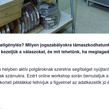
atigénylés? Milyen jogszabályokra támaszkodhatu
kezeljük a válaszokat, és mit tehetünk, ha megtagadj
s helyben aktív polgároknak szeretne segítséget nyújtan
ak számukra. Ezért online workshop során bemutatjuk a
rlati példákkal felhívjuk a figyelmet az adatkezelők jó és