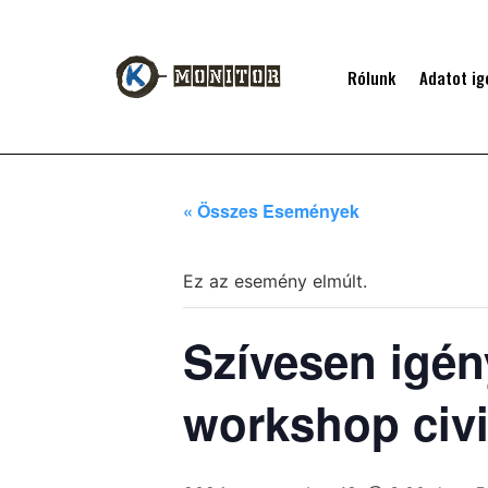
Rólunk
Adatot ig
« Összes Események
Ez az esemény elmúlt.
Szívesen igén
workshop civ