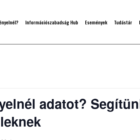
ényelnél?
Információszabadság Hub
Események
Tudástár
yelnél adatot? Segítün
ileknek