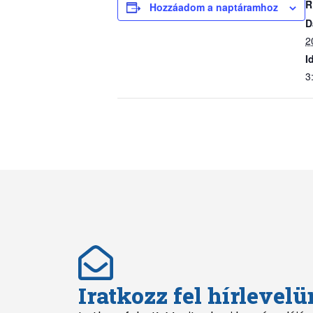
R
Hozzáadom a naptáramhoz
D
2
I
3
Iratkozz fel hírlevelü