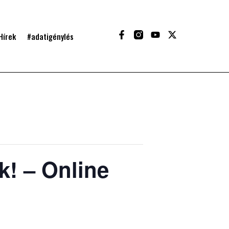
Hírek
#adatigénylés
k! – Online