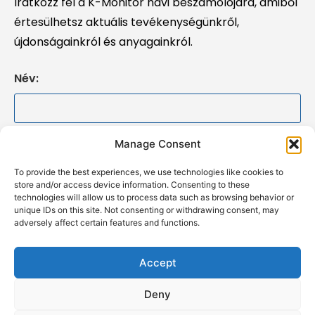
Iratkozz fel a K-Monitor havi beszámolójára, amiből
értesülhetsz aktuális tevékenységünkről,
újdonságainkról és anyagainkról.
Név:
E-mail cím:
Manage Consent
To provide the best experiences, we use technologies like cookies to
store and/or access device information. Consenting to these
Elolvastam és elfogadom a
felhasználási
technologies will allow us to process data such as browsing behavior or
feltételeket
unique IDs on this site. Not consenting or withdrawing consent, may
adversely affect certain features and functions.
Accept
Deny